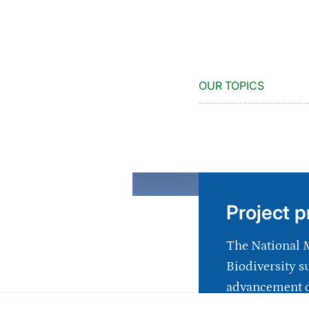
OUR TOPICS
Project p
The National 
Biodiversity s
advancement o
biodiversity m