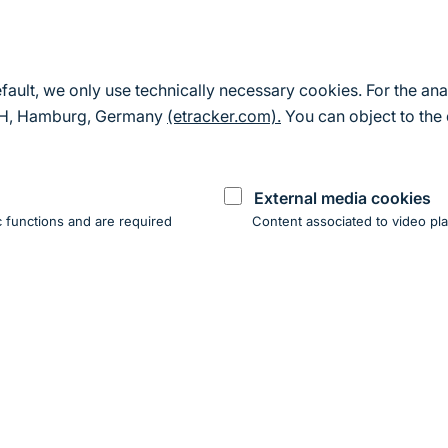
efault, we only use technically necessary cookies. For the ana
mbH, Hamburg, Germany
(etracker.com).
You can object to the 
External media cookies
 functions and are required
Content associated to video pla
You
acy Policy
Legal information
BfN Website