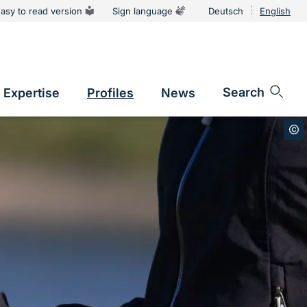
asy to read version
Sign language
Deutsch
English
tion
Sprachums
Search
Expertise
Profiles
News
vigation