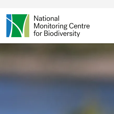
Bundesamt für Nat
Öffnet
Direkt zur Hauptnavigation
Direkt zum Hauptseiteninhalt
Direkt zur Fusszeile
eine
externe
Seite
Link
zur
Startseite