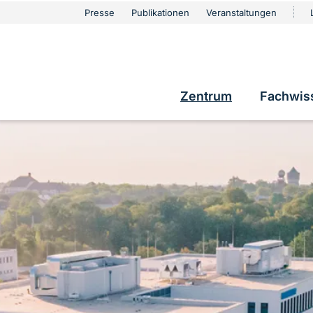
urschutz
Presse
Publikationen
Veranstaltungen
Metanavigation
e
Zentrum
Fachwis
Hauptnavigatio