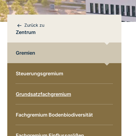
Zurück zu
Zentrum
Gremien
Steuerungsgremium
Bereichsnavigation
Direkt zur Hauptinhalte
Grundsatzfachgremium
Fachgremium Bodenbiodiversität
Fachgremium Einflussgrößen