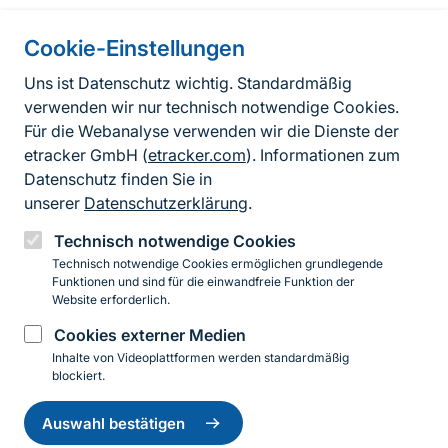
Information on the side
Cookie-Einstellungen
Fußzeile
Kontakt
Uns ist Datenschutz wichtig. Standardmäßig
verwenden wir nur technisch notwendige Cookies.
FAQ
Für die Webanalyse verwenden wir die Dienste der
Erklärung zur Barrierefreiheit
etracker GmbH (
etracker.com
). Informationen zum
Datenschutz finden Sie in
Datenschutzerklärung
unserer
Datenschutzerklärung
.
Impressum
Technisch notwendige Cookies
Technisch notwendige Cookies ermöglichen grundlegende
BfN-Webauftritt
Funktionen und sind für die einwandfreie Funktion der
Website erforderlich.
Cookies externer Medien
YouTube
LinkedIn
Inhalte von Videoplattformen werden standardmäßig
blockiert.
Einwilligung
© 2026 Bundesamt für Naturschutz
zurückziehen
Auswahl bestätigen