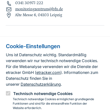
0341 30977-222
monitoringzentrum@bfn.de
Alte Messe 6, 04103 Leipzig
Information on the side
Cookie-Einstellungen
Fußzeile
Kontakt
Uns ist Datenschutz wichtig. Standardmäßig
verwenden wir nur technisch notwendige Cookies.
FAQ
Für die Webanalyse verwenden wir die Dienste der
Erklärung zur Barrierefreiheit
etracker GmbH (
etracker.com
). Informationen zum
Datenschutz finden Sie in
Datenschutzerklärung
unserer
Datenschutzerklärung
.
Impressum
Technisch notwendige Cookies
Technisch notwendige Cookies ermöglichen grundlegende
BfN-Webauftritt
Funktionen und sind für die einwandfreie Funktion der
Website erforderlich.