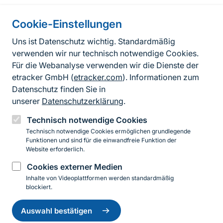
Information on the side
Cookie-Einstellungen
Fußzeile
Kontakt
Uns ist Datenschutz wichtig. Standardmäßig
verwenden wir nur technisch notwendige Cookies.
FAQ
Für die Webanalyse verwenden wir die Dienste der
Erklärung zur Barrierefreiheit
etracker GmbH (
etracker.com
). Informationen zum
Datenschutz finden Sie in
Datenschutzerklärung
unserer
Datenschutzerklärung
.
Impressum
Technisch notwendige Cookies
Technisch notwendige Cookies ermöglichen grundlegende
BfN-Webauftritt
Funktionen und sind für die einwandfreie Funktion der
Website erforderlich.
Cookies externer Medien
YouTube
LinkedIn
Inhalte von Videoplattformen werden standardmäßig
blockiert.
Einwilligung
© 2026 Bundesamt für Naturschutz
zurückziehen
Auswahl bestätigen