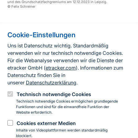
und des Grundschatzfachgremiums am 12.12.2023 in Leipzig.
© Felix Schreiner
Information on the side
Cookie-Einstellungen
Fußzeile
Kontakt
Uns ist Datenschutz wichtig. Standardmäßig
verwenden wir nur technisch notwendige Cookies.
FAQ
Für die Webanalyse verwenden wir die Dienste der
Erklärung zur Barrierefreiheit
etracker GmbH (
etracker.com
). Informationen zum
Datenschutz finden Sie in
Datenschutzerklärung
unserer
Datenschutzerklärung
.
Impressum
Technisch notwendige Cookies
Technisch notwendige Cookies ermöglichen grundlegende
BfN-Webauftritt
Funktionen und sind für die einwandfreie Funktion der
Website erforderlich.
Cookies externer Medien
YouTube
LinkedIn
Inhalte von Videoplattformen werden standardmäßig
blockiert.