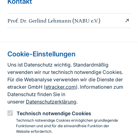
Kontakt
Prof. Dr. Gerlind Lehmann (NABU e.V.)
Information on the side
Cookie-Einstellungen
Fußzeile
Kontakt
Uns ist Datenschutz wichtig. Standardmäßig
verwenden wir nur technisch notwendige Cookies.
FAQ
Für die Webanalyse verwenden wir die Dienste der
Erklärung zur Barrierefreiheit
etracker GmbH (
etracker.com
). Informationen zum
Datenschutz finden Sie in
Datenschutzerklärung
unserer
Datenschutzerklärung
.
Impressum
Technisch notwendige Cookies
Technisch notwendige Cookies ermöglichen grundlegende
BfN-Webauftritt
Funktionen und sind für die einwandfreie Funktion der
Website erforderlich.