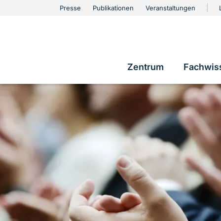
urschutz
Presse
Publikationen
Veranstaltungen
Metanavigation
Zentrum
Fachwis
Hauptnavigatio