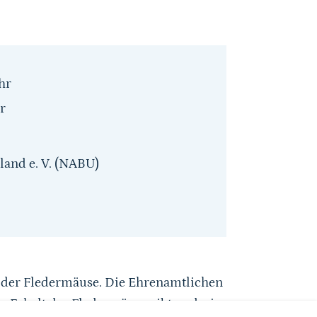
hr
r
and e. V. (NABU)
z der Fledermäuse. Die Ehrenamtlichen
n Erhalt der Fledermäuse gibt und wie