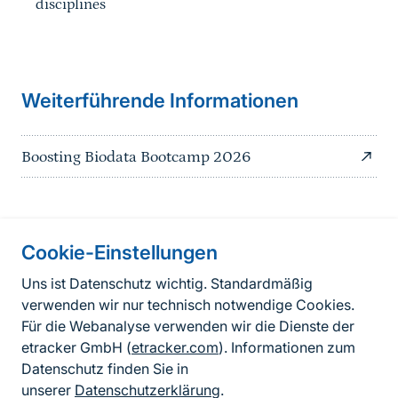
disciplines
Weiterführende Informationen
Boosting Biodata Bootcamp 2026
Information on the side
Cookie-Einstellungen
Fußzeile
Kontakt
Uns ist Datenschutz wichtig. Standardmäßig
verwenden wir nur technisch notwendige Cookies.
FAQ
Für die Webanalyse verwenden wir die Dienste der
Erklärung zur Barrierefreiheit
etracker GmbH (
etracker.com
). Informationen zum
Datenschutz finden Sie in
Datenschutzerklärung
unserer
Datenschutzerklärung
.