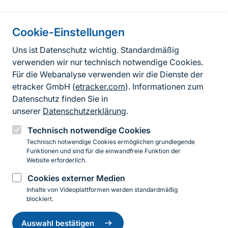
Information on the side
Cookie-Einstellungen
Fußzeile
Kontakt
Uns ist Datenschutz wichtig. Standardmäßig
verwenden wir nur technisch notwendige Cookies.
FAQ
Für die Webanalyse verwenden wir die Dienste der
Erklärung zur Barrierefreiheit
etracker GmbH (
etracker.com
). Informationen zum
Datenschutz finden Sie in
Datenschutzerklärung
unserer
Datenschutzerklärung
.
Impressum
Technisch notwendige Cookies
Technisch notwendige Cookies ermöglichen grundlegende
BfN-Webauftritt
Funktionen und sind für die einwandfreie Funktion der
Website erforderlich.
Cookies externer Medien
YouTube
LinkedIn
Inhalte von Videoplattformen werden standardmäßig
blockiert.
Einwilligung
© 2026 Bundesamt für Naturschutz
zurückziehen
Auswahl bestätigen