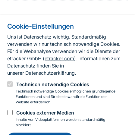
Information on the side
Cookie-Einstellungen
Fußzeile
Kontakt
Uns ist Datenschutz wichtig. Standardmäßig
verwenden wir nur technisch notwendige Cookies.
FAQ
Für die Webanalyse verwenden wir die Dienste der
Erklärung zur Barrierefreiheit
etracker GmbH (
etracker.com
). Informationen zum
Datenschutz finden Sie in
Datenschutzerklärung
unserer
Datenschutzerklärung
.
Impressum
Technisch notwendige Cookies
Technisch notwendige Cookies ermöglichen grundlegende
BfN-Webauftritt
Funktionen und sind für die einwandfreie Funktion der
Website erforderlich.
Cookies externer Medien
YouTube
LinkedIn
Inhalte von Videoplattformen werden standardmäßig
blockiert.
Einwilligung